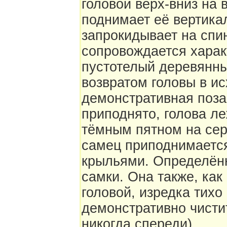
головой верх-вниз на 
поднимает её вертика
запрокидывает на спин
сопровождается харак
пустотелый деревянны
возвратом головы в и
демонстративная поза
приподнято, голова ле
тёмным пятном на сер
самец приподнимается
крыльями. Определённ
самки. Она также, как
головой, изредка тихо
демонстративно чисти
никогда спереди).