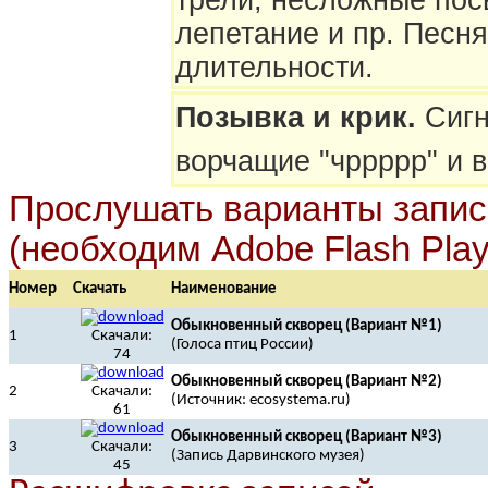
трели, несложные пос
лепетание и пр. Песн
длительности.
Позывка и крик.
Сигн
ворчащие "чррррр" и 
Прослушать варианты запис
(необходим Adobe Flash Play
Номер
Скачать
Наименование
Обыкновенный скворец (Вариант №1)
1
Скачали:
(Голоса птиц России)
74
Обыкновенный скворец (Вариант №2)
2
Скачали:
(Источник: ecosystema.ru)
61
Обыкновенный скворец (Вариант №3)
3
Скачали:
(Запись Дарвинского музея)
45